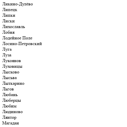
Ликино-Дулёво
Липецк
Липки
Лиски
Лихославль
Лобня
Лодейное Поле
Лосино-Петровский
Луга
Луза
Лукоянов
Луховицы
Лысково
Лысьва
Лыткарино
Льгов
Любань
Люберцы
Любим
Людиново
Лянтор
Магадан