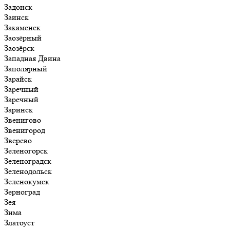
Задонск
Заинск
Закаменск
Заозёрный
Заозёрск
Западная Двина
Заполярный
Зарайск
Заречный
Заречный
Заринск
Звенигово
Звенигород
Зверево
Зеленогорск
Зеленоградск
Зеленодольск
Зеленокумск
Зерноград
Зея
Зима
Златоуст