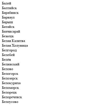
Балей
Балтийск
Барабинск
Барнаул
Барыш
Батайск
Бахчисарай
Бежецк
Белая Калитва
Белая Холуница
Белгород
Белебей
Белёв
Белинский
Белово
Белогорск
Белозерск
Белокуриха
Беломорск
Белорецк
Белореченск
Белоусово