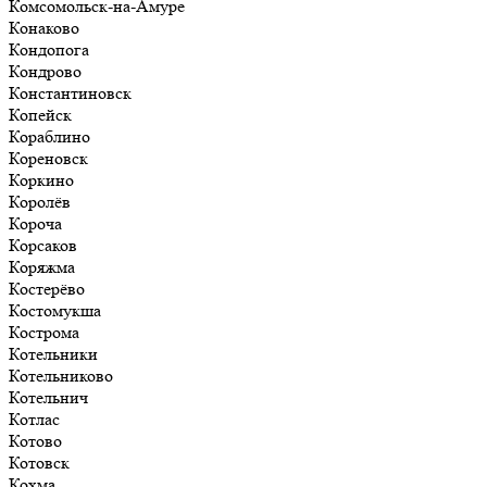
Комсомольск-на-Амуре
Конаково
Кондопога
Кондрово
Константиновск
Копейск
Кораблино
Кореновск
Коркино
Королёв
Короча
Корсаков
Коряжма
Костерёво
Костомукша
Кострома
Котельники
Котельниково
Котельнич
Котлас
Котово
Котовск
Кохма