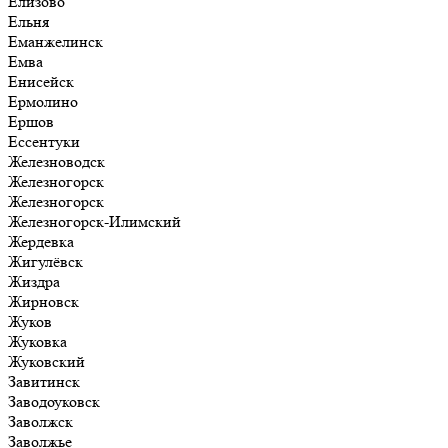
Елизово
Ельня
Еманжелинск
Емва
Енисейск
Ермолино
Ершов
Ессентуки
Железноводск
Железногорск
Железногорск
Железногорск-Илимский
Жердевка
Жигулёвск
Жиздра
Жирновск
Жуков
Жуковка
Жуковский
Завитинск
Заводоуковск
Заволжск
Заволжье