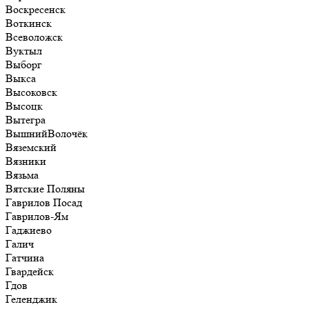
Воскресенск
Воткинск
Всеволожск
Вуктыл
Выборг
Выкса
Высоковск
Высоцк
Вытегра
ВышнийВолочёк
Вяземский
Вязники
Вязьма
Вятские Поляны
Гаврилов Посад
Гаврилов-Ям
Гаджиево
Галич
Гатчина
Гвардейск
Гдов
Геленджик