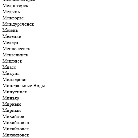
Медногорск
Медынь
Межгорье
Междуреченск
Мезень
Меленки
Мелеуз
Менделеевск
Мензелинск
Мещовск
Миасс
Микунь
Миллерово
Минеральные Воды
Минусинск
Миньяр
Мирный
Мирный
Михайлов
Михайловка
Михайловск
Михайловск