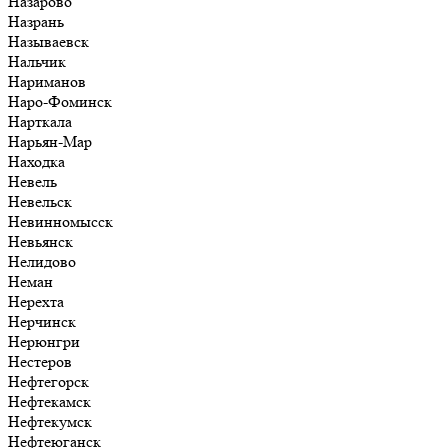
Назарово
Назрань
Называевск
Нальчик
Нариманов
Наро-Фоминск
Нарткала
Нарьян-Мар
Находка
Невель
Невельск
Невинномысск
Невьянск
Нелидово
Неман
Нерехта
Нерчинск
Нерюнгри
Нестеров
Нефтегорск
Нефтекамск
Нефтекумск
Нефтеюганск