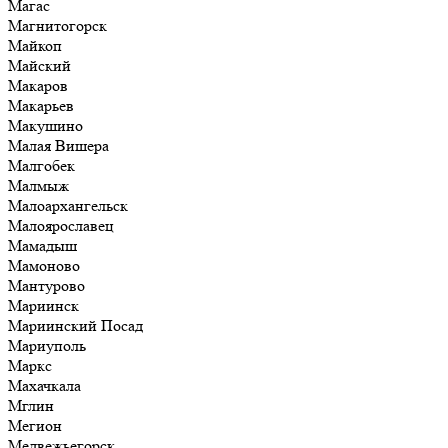
Магас
Магнитогорск
Майкоп
Майский
Макаров
Макарьев
Макушино
Малая Вишера
Малгобек
Малмыж
Малоархангельск
Малоярославец
Мамадыш
Мамоново
Мантурово
Мариинск
Мариинский Посад
Мариуполь
Маркс
Махачкала
Мглин
Мегион
Медвежьегорск