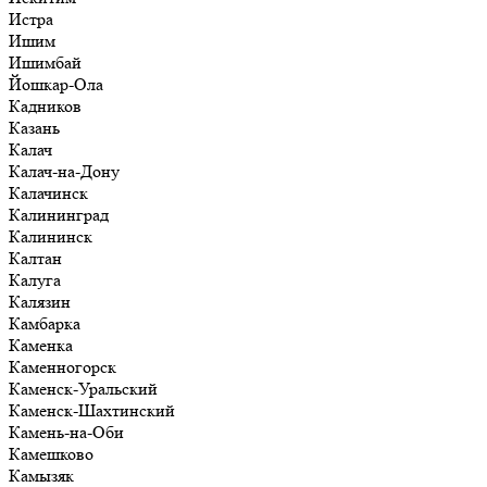
Истра
Ишим
Ишимбай
Йошкар-Ола
Кадников
Казань
Калач
Калач-на-Дону
Калачинск
Калининград
Калининск
Калтан
Калуга
Калязин
Камбарка
Каменка
Каменногорск
Каменск-Уральский
Каменск-Шахтинский
Камень-на-Оби
Камешково
Камызяк