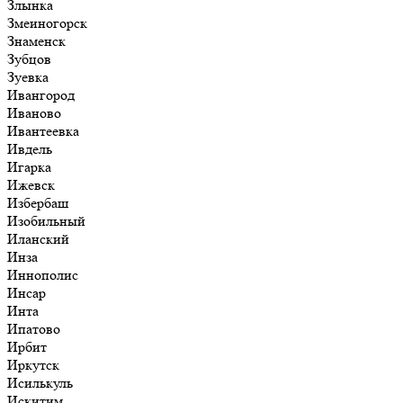
Злынка
Змеиногорск
Знаменск
Зубцов
Зуевка
Ивангород
Иваново
Ивантеевка
Ивдель
Игарка
Ижевск
Избербаш
Изобильный
Иланский
Инза
Иннополис
Инсар
Инта
Ипатово
Ирбит
Иркутск
Исилькуль
Искитим