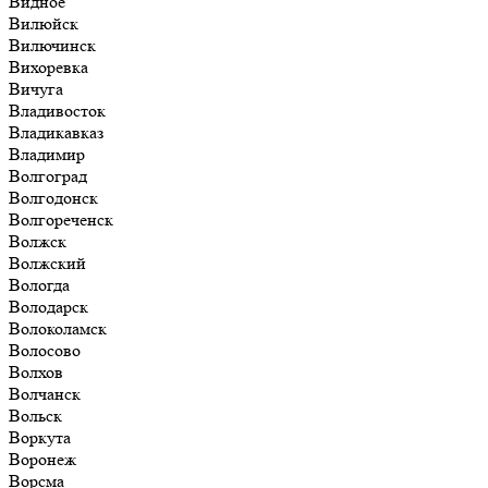
Видное
Вилюйск
Вилючинск
Вихоревка
Вичуга
Владивосток
Владикавказ
Владимир
Волгоград
Волгодонск
Волгореченск
Волжск
Волжский
Вологда
Володарск
Волоколамск
Волосово
Волхов
Волчанск
Вольск
Воркута
Воронеж
Ворсма