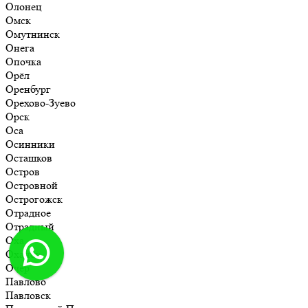
Олонец
Омск
Омутнинск
Онега
Опочка
Орёл
Оренбург
Орехово-Зуево
Орск
Оса
Осинники
Осташков
Остров
Островной
Острогожск
Отрадное
Отрадный
Оха
Оханск
Очёр
Павлово
Павловск