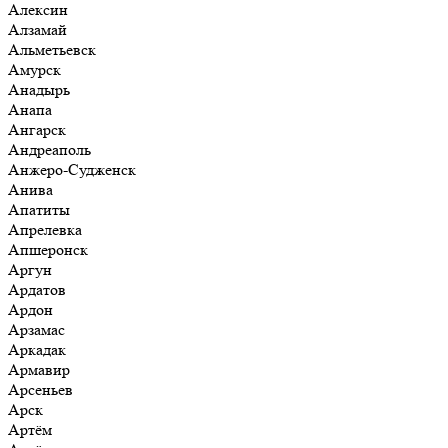
Алексин
Алзамай
Альметьевск
Амурск
Анадырь
Анапа
Ангарск
Андреаполь
Анжеро-Судженск
Анива
Апатиты
Апрелевка
Апшеронск
Аргун
Ардатов
Ардон
Арзамас
Аркадак
Армавир
Арсеньев
Арск
Артём