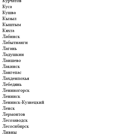
Курчатов
Куса
Кушва
Кызыл
Кыштым
Кяхта
Лабинск
Лабытнанги
Лагань
Ладушкин
Лаишево
Лакинск
Лангепас
Лахденпохья
Лебедянь
Лениногорск
Ленинск
Ленинск-Кузнецкий
Ленск
Лермонтов
Лесозаводск
Лесосибирск
Ливны