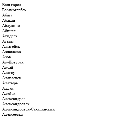
Ваш город
Борисоглебск
Абаза
Абакан
Абдулино
Абинск
Агидель
Агрыз
Адыгейск
Азнакаево
Азов
Ак-Довурак
Аксай
Алагир
Алапаевск
Алатырь
Алдан
Алейск
Александров
Александровск
Александровск-Сахалинский
Алексеевка