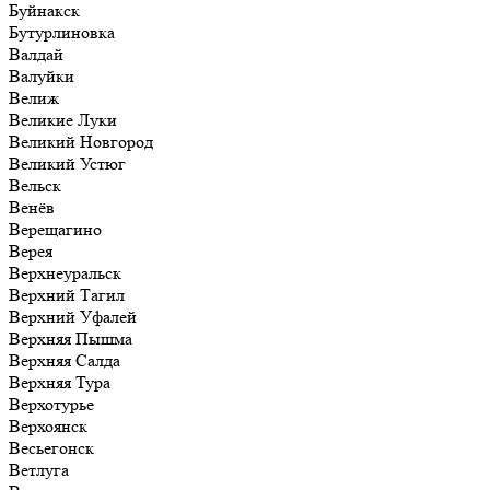
Буйнакск
Бутурлиновка
Валдай
Валуйки
Велиж
Великие Луки
Великий Новгород
Великий Устюг
Вельск
Венёв
Верещагино
Верея
Верхнеуральск
Верхний Тагил
Верхний Уфалей
Верхняя Пышма
Верхняя Салда
Верхняя Тура
Верхотурье
Верхоянск
Весьегонск
Ветлуга