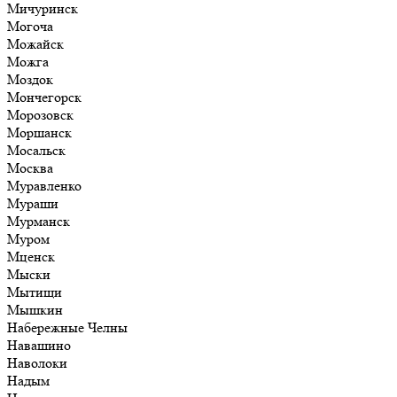
Мичуринск
Могоча
Можайск
Можга
Моздок
Мончегорск
Морозовск
Моршанск
Мосальск
Москва
Муравленко
Мураши
Мурманск
Муром
Мценск
Мыски
Мытищи
Мышкин
Набережные Челны
Навашино
Наволоки
Надым