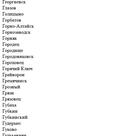
Георгиевск
Глазов
Голицыно
Горбатов
Горно-Алтайск
Горнозаводск
Горняк
Городец
Городище
Городовиковск
Гороховец
Горячий Ключ
Грайворон
Гремячинск
Грозный
Грязи
Грязовец
Губаха
Губкин
Губкинский
Гудермес
Гуково
Гулькевичи