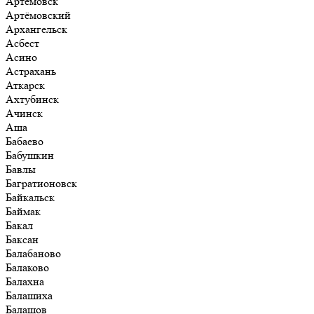
Артёмовск
Артёмовский
Архангельск
Асбест
Асино
Астрахань
Аткарск
Ахтубинск
Ачинск
Аша
Бабаево
Бабушкин
Бавлы
Багратионовск
Байкальск
Баймак
Бакал
Баксан
Балабаново
Балаково
Балахна
Балашиха
Балашов