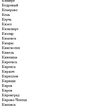
Кашира
Кедровый
Кемерово
Кемь
Керчь
Кизел
Кизилюрт
Кизляр
Кимовск
Кимры
Кингисепп
Кинель
Кинешма
Киреевск
Киренск
Киржач
Кириллов
Кириши
Киров
Киров
Кировград
Кирово-Чепецк
Кировск