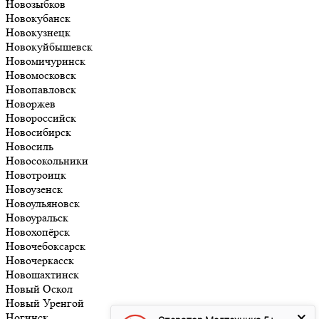
Новозыбков
Новокубанск
Новокузнецк
Новокуйбышевск
Новомичуринск
Новомосковск
Новопавловск
Новоржев
Новороссийск
Новосибирск
Новосиль
Новосокольники
Новотроицк
Новоузенск
Новоульяновск
Новоуральск
Новохопёрск
Новочебоксарск
Новочеркасск
Новошахтинск
Новый Оскол
Новый Уренгой
Ногинск