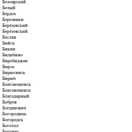
Белоярский
Белый
Бердск
Березники
Берёзовский
Берёзовский
Беслан
Бийск
Бикин
Билибино
Биробиджан
Бирск
Бирюсинск
Бирюч
Благовещенск
Благовещенск
Благодарный
Бобров
Богданович
Богородицк
Богородск
Боготол
Богучар