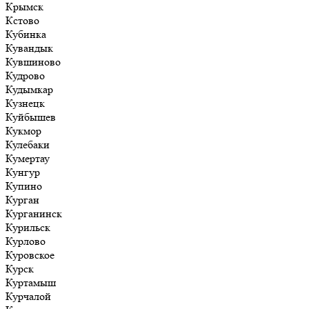
Крымск
Кстово
Кубинка
Кувандык
Кувшиново
Кудрово
Кудымкар
Кузнецк
Куйбышев
Кукмор
Кулебаки
Кумертау
Кунгур
Купино
Курган
Курганинск
Курильск
Курлово
Куровское
Курск
Куртамыш
Курчалой