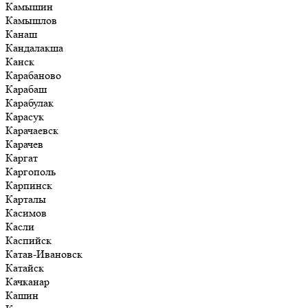
Камышин
Камышлов
Канаш
Кандалакша
Канск
Карабаново
Карабаш
Карабулак
Карасук
Карачаевск
Карачев
Каргат
Каргополь
Карпинск
Карталы
Касимов
Касли
Каспийск
Катав-Ивановск
Катайск
Качканар
Кашин