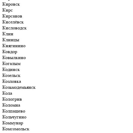
Кировск
Кирс
Кирсанов
Киселёвск
Кисловодск
Клин
Клинцы
Княгинино
Ковдор
Ковылкино
Когалым
Кодинск
Козельск
Козловка
Козьмодемьянск
Кола
Кологрив
Коломна
Колпашево
Кольчугино
Коммунар
Комсомольск