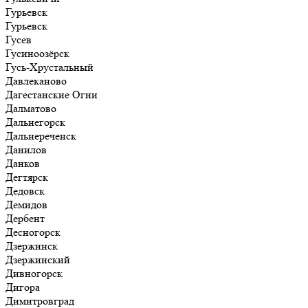
Гурьевск
Гурьевск
Гусев
Гусиноозёрск
Гусь-Хрустальный
Давлеканово
Дагестанские Огни
Далматово
Дальнегорск
Дальнереченск
Данилов
Данков
Дегтярск
Дедовск
Демидов
Дербент
Десногорск
Дзержинск
Дзержинский
Дивногорск
Дигора
Димитровград