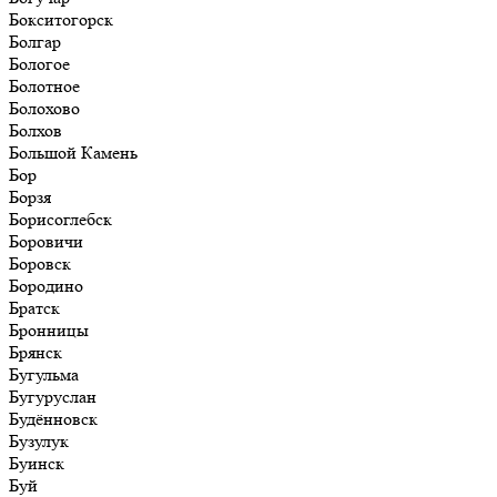
Бокситогорск
Болгар
Бологое
Болотное
Болохово
Болхов
Большой Камень
Бор
Борзя
Борисоглебск
Боровичи
Боровск
Бородино
Братск
Бронницы
Брянск
Бугульма
Бугуруслан
Будённовск
Бузулук
Буинск
Буй