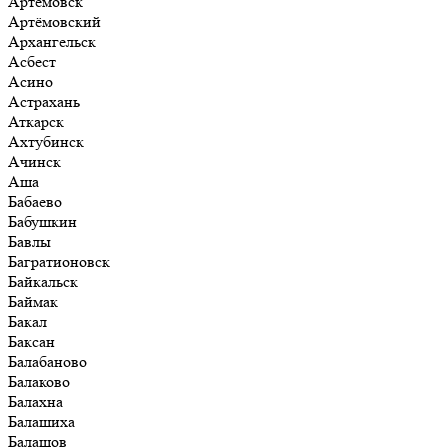
Артёмовск
Артёмовский
Архангельск
Асбест
Асино
Астрахань
Аткарск
Ахтубинск
Ачинск
Аша
Бабаево
Бабушкин
Бавлы
Багратионовск
Байкальск
Баймак
Бакал
Баксан
Балабаново
Балаково
Балахна
Балашиха
Балашов