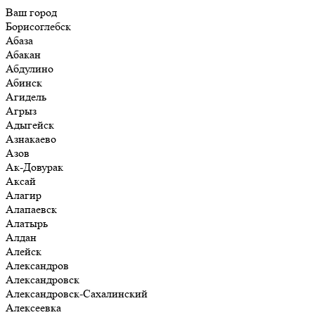
Ваш город
Борисоглебск
Абаза
Абакан
Абдулино
Абинск
Агидель
Агрыз
Адыгейск
Азнакаево
Азов
Ак-Довурак
Аксай
Алагир
Алапаевск
Алатырь
Алдан
Алейск
Александров
Александровск
Александровск-Сахалинский
Алексеевка