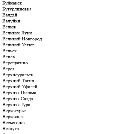
Буйнакск
Бутурлиновка
Валдай
Валуйки
Велиж
Великие Луки
Великий Новгород
Великий Устюг
Вельск
Венёв
Верещагино
Верея
Верхнеуральск
Верхний Тагил
Верхний Уфалей
Верхняя Пышма
Верхняя Салда
Верхняя Тура
Верхотурье
Верхоянск
Весьегонск
Ветлуга