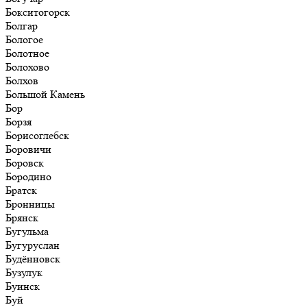
Бокситогорск
Болгар
Бологое
Болотное
Болохово
Болхов
Большой Камень
Бор
Борзя
Борисоглебск
Боровичи
Боровск
Бородино
Братск
Бронницы
Брянск
Бугульма
Бугуруслан
Будённовск
Бузулук
Буинск
Буй