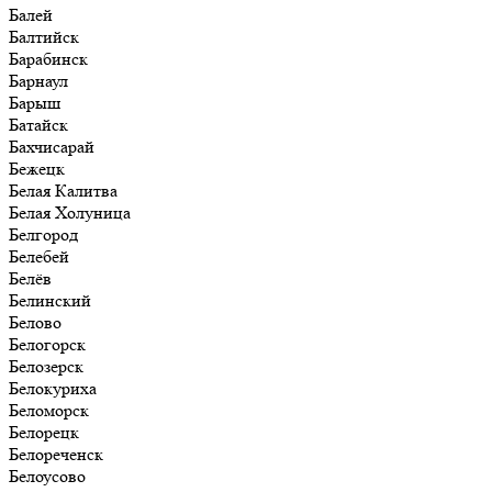
Балей
Балтийск
Барабинск
Барнаул
Барыш
Батайск
Бахчисарай
Бежецк
Белая Калитва
Белая Холуница
Белгород
Белебей
Белёв
Белинский
Белово
Белогорск
Белозерск
Белокуриха
Беломорск
Белорецк
Белореченск
Белоусово