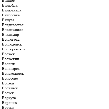
Видное
Вилюйск
Вилючинск
Вихоревка
Вичуга
Владивосток
Владикавказ
Владимир
Волгоград
Волгодонск
Волгореченск
Волжск
Волжский
Вологда
Володарск
Волоколамск
Волосово
Волхов
Волчанск
Вольск
Воркута
Воронеж
Ворсма