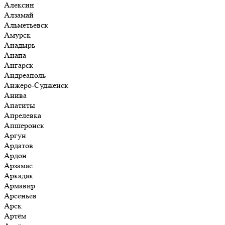
Алексин
Алзамай
Альметьевск
Амурск
Анадырь
Анапа
Ангарск
Андреаполь
Анжеро-Судженск
Анива
Апатиты
Апрелевка
Апшеронск
Аргун
Ардатов
Ардон
Арзамас
Аркадак
Армавир
Арсеньев
Арск
Артём