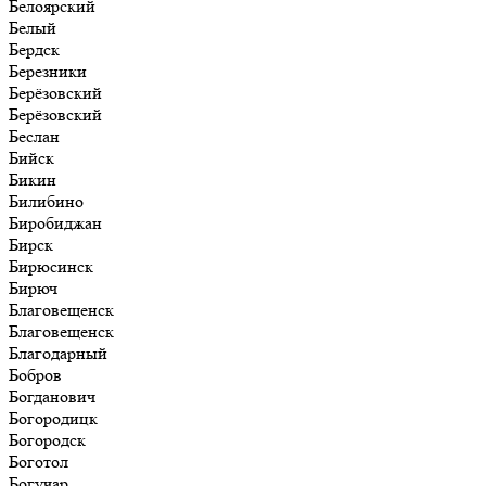
Белоярский
Белый
Бердск
Березники
Берёзовский
Берёзовский
Беслан
Бийск
Бикин
Билибино
Биробиджан
Бирск
Бирюсинск
Бирюч
Благовещенск
Благовещенск
Благодарный
Бобров
Богданович
Богородицк
Богородск
Боготол
Богучар