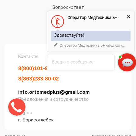
Вопрос-ответ
Оператор Медтехника 5+
Бренды
Обзоры
Здравствуйте!
Оператор Медтехника 5+
печатает...
Контакты
Введите сообщение
8(800)101-94-47
8(863)283-80-02
info.ortomedplus@gmail.com
Предложения и сотрудничество
Адрес
г. Борисоглебск