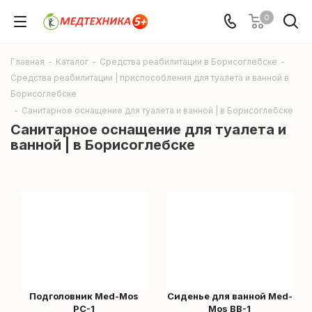
0
Главная
-
Каталог
-
Средства реабилитации в Борисоглебске
-
Средства реабилитации | приспособления для туалета и ванной в
Борисоглебске
-
Cанитарное оснащение для туалета и ванной | в Борисоглебске
Cанитарное оснащение для туалета и
ванной | в Борисоглебске
Подголовник Med-Mos
Сиденье для ванной Med-
PC-1
Mos BB-1