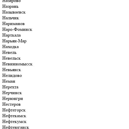
Назарово
Назрань
Называевск
Нальчик
Нариманов
Наро-Фоминск
Нарткала
Нарьян-Мар
Находка
Невель
Невельск
Невинномысск
Невьянск
Нелидово
Неман
Нерехта
Нерчинск
Нерюнгри
Нестеров
Нефтегорск
Нефтекамск
Нефтекумск
Нефтеюганск