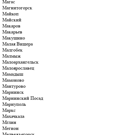
Магас
Магнитогорск
Майкоп
Майский
Макаров
Макарьев
Макушино
Малая Вишера
Малгобек
Малмыж
Малоархангельск
Малоярославец
Мамадыш
Мамоново
Мантурово
Мариинск
Мариинский Посад
Мариуполь
Маркс
Махачкала
Мглин
Мегион
Медвежьегорск