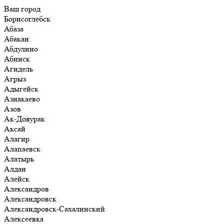
Ваш город
Борисоглебск
Абаза
Абакан
Абдулино
Абинск
Агидель
Агрыз
Адыгейск
Азнакаево
Азов
Ак-Довурак
Аксай
Алагир
Алапаевск
Алатырь
Алдан
Алейск
Александров
Александровск
Александровск-Сахалинский
Алексеевка