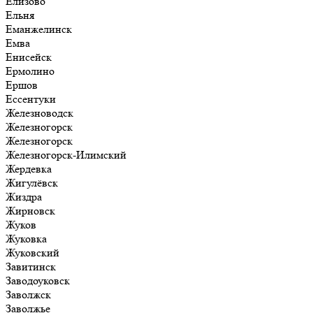
Елизово
Ельня
Еманжелинск
Емва
Енисейск
Ермолино
Ершов
Ессентуки
Железноводск
Железногорск
Железногорск
Железногорск-Илимский
Жердевка
Жигулёвск
Жиздра
Жирновск
Жуков
Жуковка
Жуковский
Завитинск
Заводоуковск
Заволжск
Заволжье