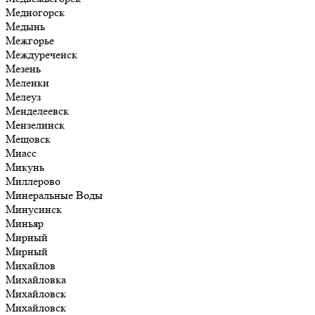
Медногорск
Медынь
Межгорье
Междуреченск
Мезень
Меленки
Мелеуз
Менделеевск
Мензелинск
Мещовск
Миасс
Микунь
Миллерово
Минеральные Воды
Минусинск
Миньяр
Мирный
Мирный
Михайлов
Михайловка
Михайловск
Михайловск