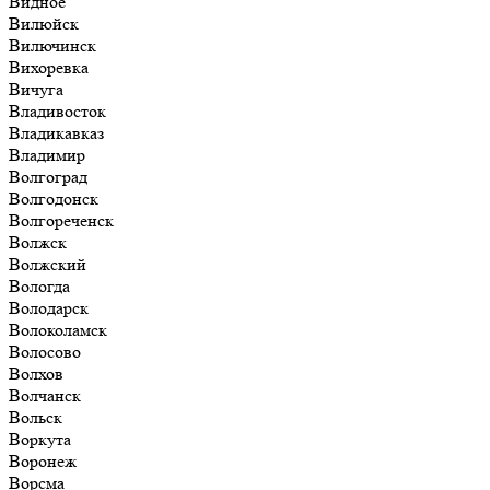
Видное
Вилюйск
Вилючинск
Вихоревка
Вичуга
Владивосток
Владикавказ
Владимир
Волгоград
Волгодонск
Волгореченск
Волжск
Волжский
Вологда
Володарск
Волоколамск
Волосово
Волхов
Волчанск
Вольск
Воркута
Воронеж
Ворсма