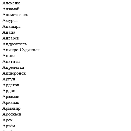
Алексин
Алзамай
Альметьевск
Амурск
Анадырь
Анапа
Ангарск
Андреаполь
Анжеро-Судженск
Анива
Апатиты
Апрелевка
Апшеронск
Аргун
Ардатов
Ардон
Арзамас
Аркадак
Армавир
Арсеньев
Арск
Артём