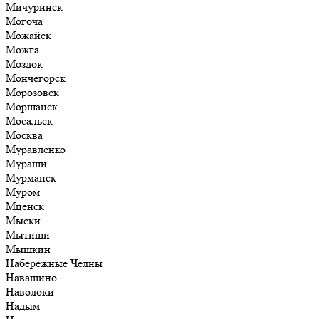
Мичуринск
Могоча
Можайск
Можга
Моздок
Мончегорск
Морозовск
Моршанск
Мосальск
Москва
Муравленко
Мураши
Мурманск
Муром
Мценск
Мыски
Мытищи
Мышкин
Набережные Челны
Навашино
Наволоки
Надым