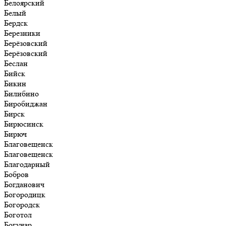
Белоярский
Белый
Бердск
Березники
Берёзовский
Берёзовский
Беслан
Бийск
Бикин
Билибино
Биробиджан
Бирск
Бирюсинск
Бирюч
Благовещенск
Благовещенск
Благодарный
Бобров
Богданович
Богородицк
Богородск
Боготол
Богучар