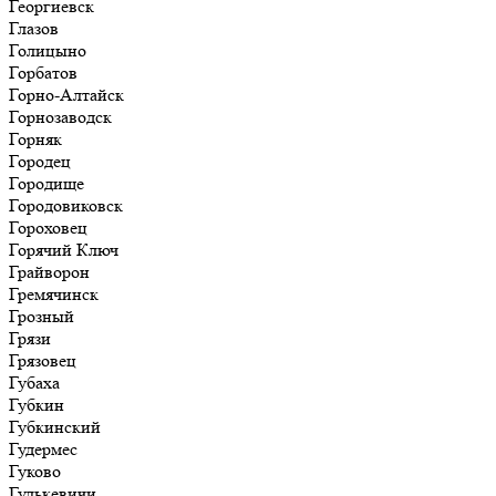
Георгиевск
Глазов
Голицыно
Горбатов
Горно-Алтайск
Горнозаводск
Горняк
Городец
Городище
Городовиковск
Гороховец
Горячий Ключ
Грайворон
Гремячинск
Грозный
Грязи
Грязовец
Губаха
Губкин
Губкинский
Гудермес
Гуково
Гулькевичи