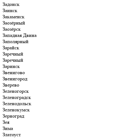
Задонск
Заинск
Закаменск
Заозёрный
Заозёрск
Западная Двина
Заполярный
Зарайск
Заречный
Заречный
Заринск
Звенигово
Звенигород
Зверево
Зеленогорск
Зеленоградск
Зеленодольск
Зеленокумск
Зерноград
Зея
Зима
Златоуст