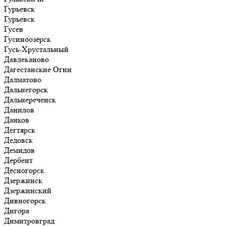
Гурьевск
Гурьевск
Гусев
Гусиноозёрск
Гусь-Хрустальный
Давлеканово
Дагестанские Огни
Далматово
Дальнегорск
Дальнереченск
Данилов
Данков
Дегтярск
Дедовск
Демидов
Дербент
Десногорск
Дзержинск
Дзержинский
Дивногорск
Дигора
Димитровград