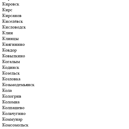
Кировск
Кирс
Кирсанов
Киселёвск
Кисловодск
Клин
Клинцы
Княгинино
Ковдор
Ковылкино
Когалым
Кодинск
Козельск
Козловка
Козьмодемьянск
Кола
Кологрив
Коломна
Колпашево
Кольчугино
Коммунар
Комсомольск