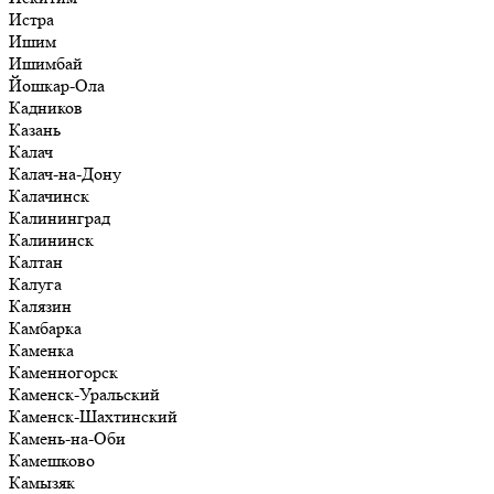
Истра
Ишим
Ишимбай
Йошкар-Ола
Кадников
Казань
Калач
Калач-на-Дону
Калачинск
Калининград
Калининск
Калтан
Калуга
Калязин
Камбарка
Каменка
Каменногорск
Каменск-Уральский
Каменск-Шахтинский
Камень-на-Оби
Камешково
Камызяк