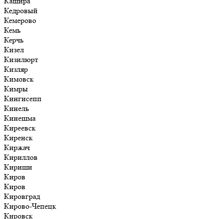
Кашира
Кедровый
Кемерово
Кемь
Керчь
Кизел
Кизилюрт
Кизляр
Кимовск
Кимры
Кингисепп
Кинель
Кинешма
Киреевск
Киренск
Киржач
Кириллов
Кириши
Киров
Киров
Кировград
Кирово-Чепецк
Кировск