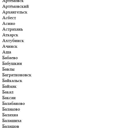
Артёмовск
Артёмовский
Архангельск
Асбест
Асино
Астрахань
Аткарск
Ахтубинск
Ачинск
Аша
Бабаево
Бабушкин
Бавлы
Багратионовск
Байкальск
Баймак
Бакал
Баксан
Балабаново
Балаково
Балахна
Балашиха
Балашов