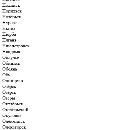
Нолинск
Норильск
Ноябрьск
Нурлат
Нытва
Нюрба
Нягань
Нязепетровск
Няндома
Облучье
Обнинск
Обоянь
Обь
Одинцово
Озёрск
Озёрск
Озёры
Октябрьск
Октябрьский
Окуловка
Олёкминск
Оленегорск