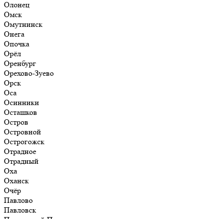
Олонец
Омск
Омутнинск
Онега
Опочка
Орёл
Оренбург
Орехово-Зуево
Орск
Оса
Осинники
Осташков
Остров
Островной
Острогожск
Отрадное
Отрадный
Оха
Оханск
Очёр
Павлово
Павловск