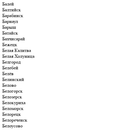
Балей
Балтийск
Барабинск
Барнаул
Барыш
Батайск
Бахчисарай
Бежецк
Белая Калитва
Белая Холуница
Белгород
Белебей
Белёв
Белинский
Белово
Белогорск
Белозерск
Белокуриха
Беломорск
Белорецк
Белореченск
Белоусово