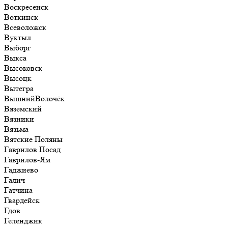
Воскресенск
Воткинск
Всеволожск
Вуктыл
Выборг
Выкса
Высоковск
Высоцк
Вытегра
ВышнийВолочёк
Вяземский
Вязники
Вязьма
Вятские Поляны
Гаврилов Посад
Гаврилов-Ям
Гаджиево
Галич
Гатчина
Гвардейск
Гдов
Геленджик