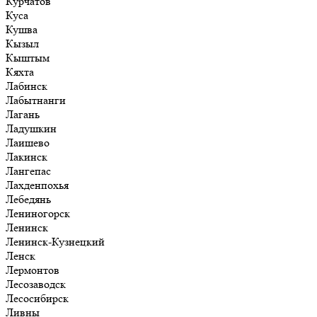
Курчатов
Куса
Кушва
Кызыл
Кыштым
Кяхта
Лабинск
Лабытнанги
Лагань
Ладушкин
Лаишево
Лакинск
Лангепас
Лахденпохья
Лебедянь
Лениногорск
Ленинск
Ленинск-Кузнецкий
Ленск
Лермонтов
Лесозаводск
Лесосибирск
Ливны