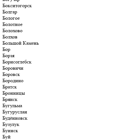
Бокситогорск
Болгар
Бологое
Болотное
Болохово
Болхов
Большой Камень
Бор
Борзя
Борисоглебск
Боровичи
Боровск
Бородино
Братск
Бронницы
Брянск
Бугульма
Бугуруслан
Будённовск
Бузулук
Буинск
Буй