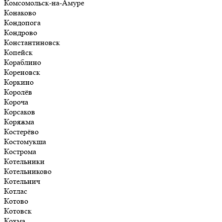
Комсомольск-на-Амуре
Конаково
Кондопога
Кондрово
Константиновск
Копейск
Кораблино
Кореновск
Коркино
Королёв
Короча
Корсаков
Коряжма
Костерёво
Костомукша
Кострома
Котельники
Котельниково
Котельнич
Котлас
Котово
Котовск
Кохма