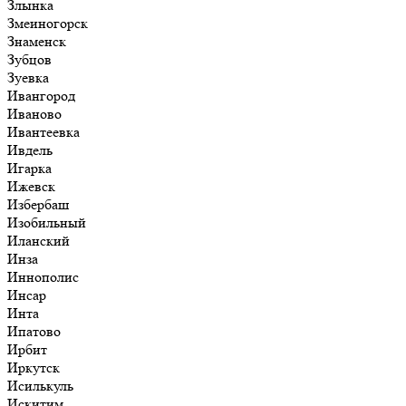
Злынка
Змеиногорск
Знаменск
Зубцов
Зуевка
Ивангород
Иваново
Ивантеевка
Ивдель
Игарка
Ижевск
Избербаш
Изобильный
Иланский
Инза
Иннополис
Инсар
Инта
Ипатово
Ирбит
Иркутск
Исилькуль
Искитим