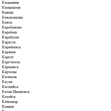
Камышин
Камышлов
Канаш
Кандалакша
Канск
Карабаново
Карабаш
Карабулак
Карасук
Карачаевск
Карачев
Каргат
Каргополь
Карпинск
Карталы
Касимов
Касли
Каспийск
Катав-Ивановск
Катайск
Качканар
Кашин