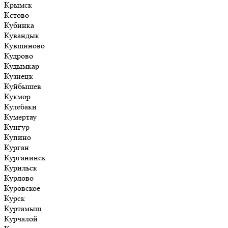
Крымск
Кстово
Кубинка
Кувандык
Кувшиново
Кудрово
Кудымкар
Кузнецк
Куйбышев
Кукмор
Кулебаки
Кумертау
Кунгур
Купино
Курган
Курганинск
Курильск
Курлово
Куровское
Курск
Куртамыш
Курчалой