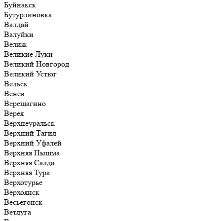
Буйнакск
Бутурлиновка
Валдай
Валуйки
Велиж
Великие Луки
Великий Новгород
Великий Устюг
Вельск
Венёв
Верещагино
Верея
Верхнеуральск
Верхний Тагил
Верхний Уфалей
Верхняя Пышма
Верхняя Салда
Верхняя Тура
Верхотурье
Верхоянск
Весьегонск
Ветлуга