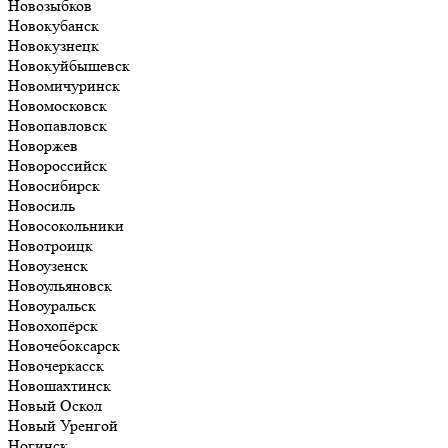
Новозыбков
Новокубанск
Новокузнецк
Новокуйбышевск
Новомичуринск
Новомосковск
Новопавловск
Новоржев
Новороссийск
Новосибирск
Новосиль
Новосокольники
Новотроицк
Новоузенск
Новоульяновск
Новоуральск
Новохопёрск
Новочебоксарск
Новочеркасск
Новошахтинск
Новый Оскол
Новый Уренгой
Ногинск