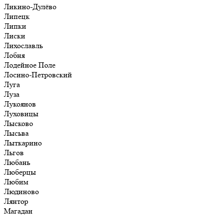
Ликино-Дулёво
Липецк
Липки
Лиски
Лихославль
Лобня
Лодейное Поле
Лосино-Петровский
Луга
Луза
Лукоянов
Луховицы
Лысково
Лысьва
Лыткарино
Льгов
Любань
Люберцы
Любим
Людиново
Лянтор
Магадан