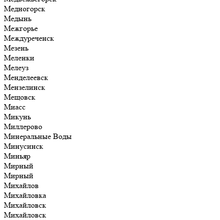
Медногорск
Медынь
Межгорье
Междуреченск
Мезень
Меленки
Мелеуз
Менделеевск
Мензелинск
Мещовск
Миасс
Микунь
Миллерово
Минеральные Воды
Минусинск
Миньяр
Мирный
Мирный
Михайлов
Михайловка
Михайловск
Михайловск