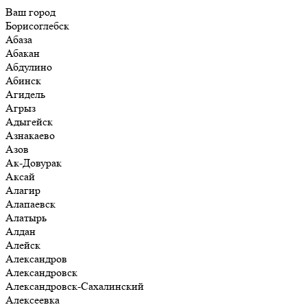
Ваш город
Борисоглебск
Абаза
Абакан
Абдулино
Абинск
Агидель
Агрыз
Адыгейск
Азнакаево
Азов
Ак-Довурак
Аксай
Алагир
Алапаевск
Алатырь
Алдан
Алейск
Александров
Александровск
Александровск-Сахалинский
Алексеевка