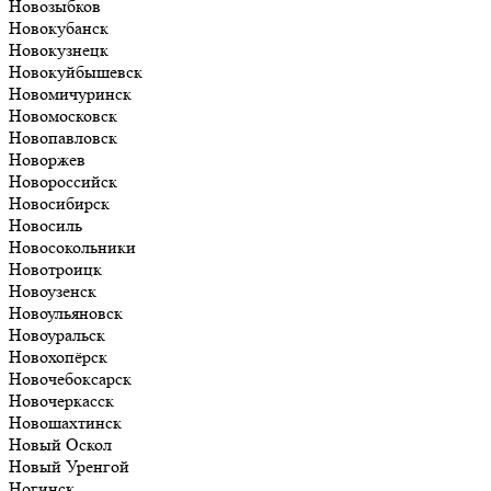
Новозыбков
Новокубанск
Новокузнецк
Новокуйбышевск
Новомичуринск
Новомосковск
Новопавловск
Новоржев
Новороссийск
Новосибирск
Новосиль
Новосокольники
Новотроицк
Новоузенск
Новоульяновск
Новоуральск
Новохопёрск
Новочебоксарск
Новочеркасск
Новошахтинск
Новый Оскол
Новый Уренгой
Ногинск