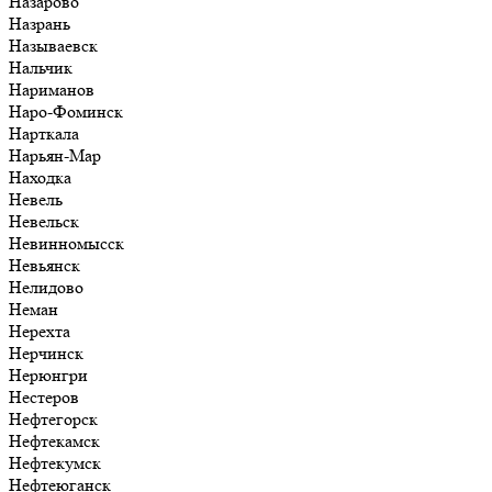
Назарово
Назрань
Называевск
Нальчик
Нариманов
Наро-Фоминск
Нарткала
Нарьян-Мар
Находка
Невель
Невельск
Невинномысск
Невьянск
Нелидово
Неман
Нерехта
Нерчинск
Нерюнгри
Нестеров
Нефтегорск
Нефтекамск
Нефтекумск
Нефтеюганск