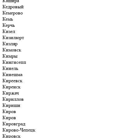
Кашира
Кедровый
Кемерово
Кемь
Керчь
Кизел
Кизилюрт
Кизляр
Кимовск
Кимры
Кингисепп
Кинель
Кинешма
Киреевск
Киренск
Киржач
Кириллов
Кириши
Киров
Киров
Кировград
Кирово-Чепецк
Кировск