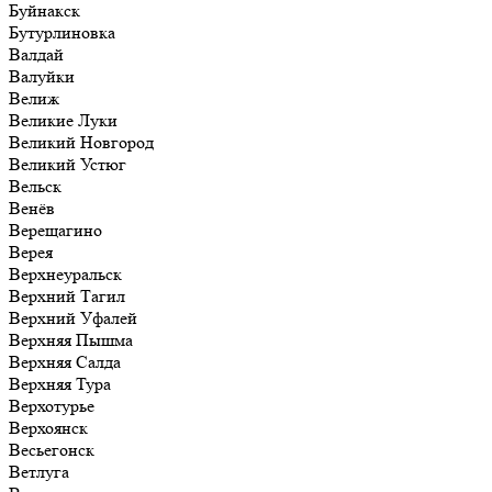
Буйнакск
Бутурлиновка
Валдай
Валуйки
Велиж
Великие Луки
Великий Новгород
Великий Устюг
Вельск
Венёв
Верещагино
Верея
Верхнеуральск
Верхний Тагил
Верхний Уфалей
Верхняя Пышма
Верхняя Салда
Верхняя Тура
Верхотурье
Верхоянск
Весьегонск
Ветлуга