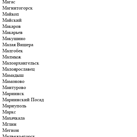
Магас
Магнитогорск
Майкоп
Майский
Макаров
Макарьев
Макушино
Малая Вишера
Малгобек
Малмыж
Малоархангельск
Малоярославец
Мамадыш
Мамоново
Мантурово
Мариинск
Мариинский Посад
Мариуполь
Маркс
Махачкала
Мглин
Мегион
Медвежьегорск