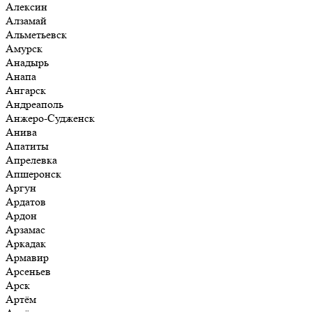
Алексин
Алзамай
Альметьевск
Амурск
Анадырь
Анапа
Ангарск
Андреаполь
Анжеро-Судженск
Анива
Апатиты
Апрелевка
Апшеронск
Аргун
Ардатов
Ардон
Арзамас
Аркадак
Армавир
Арсеньев
Арск
Артём