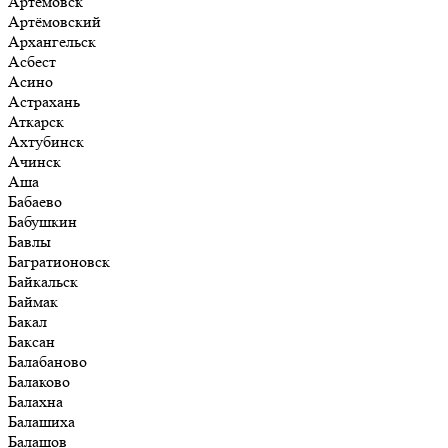
Артёмовск
Артёмовский
Архангельск
Асбест
Асино
Астрахань
Аткарск
Ахтубинск
Ачинск
Аша
Бабаево
Бабушкин
Бавлы
Багратионовск
Байкальск
Баймак
Бакал
Баксан
Балабаново
Балаково
Балахна
Балашиха
Балашов