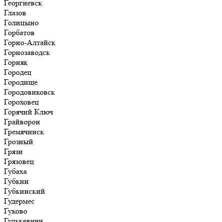
Георгиевск
Глазов
Голицыно
Горбатов
Горно-Алтайск
Горнозаводск
Горняк
Городец
Городище
Городовиковск
Гороховец
Горячий Ключ
Грайворон
Гремячинск
Грозный
Грязи
Грязовец
Губаха
Губкин
Губкинский
Гудермес
Гуково
Гулькевичи