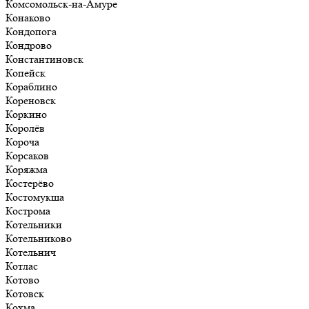
Комсомольск-на-Амуре
Конаково
Кондопога
Кондрово
Константиновск
Копейск
Кораблино
Кореновск
Коркино
Королёв
Короча
Корсаков
Коряжма
Костерёво
Костомукша
Кострома
Котельники
Котельниково
Котельнич
Котлас
Котово
Котовск
Кохма