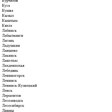
Курчатов
Куса
Кушва
Кызыл
Кыштым
Кяхта
Лабинск
Лабытнанги
Лагань
Ладушкин
Лаишево
Лакинск
Лангепас
Лахденпохья
Лебедянь
Лениногорск
Ленинск
Ленинск-Кузнецкий
Ленск
Лермонтов
Лесозаводск
Лесосибирск
Ливны