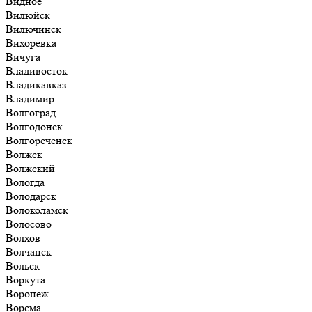
Видное
Вилюйск
Вилючинск
Вихоревка
Вичуга
Владивосток
Владикавказ
Владимир
Волгоград
Волгодонск
Волгореченск
Волжск
Волжский
Вологда
Володарск
Волоколамск
Волосово
Волхов
Волчанск
Вольск
Воркута
Воронеж
Ворсма