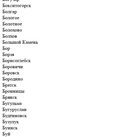
Бокситогорск
Болгар
Бологое
Болотное
Болохово
Болхов
Большой Камень
Бор
Борзя
Борисоглебск
Боровичи
Боровск
Бородино
Братск
Бронницы
Брянск
Бугульма
Бугуруслан
Будённовск
Бузулук
Буинск
Буй