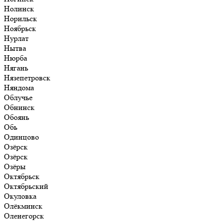
Нолинск
Норильск
Ноябрьск
Нурлат
Нытва
Нюрба
Нягань
Нязепетровск
Няндома
Облучье
Обнинск
Обоянь
Обь
Одинцово
Озёрск
Озёрск
Озёры
Октябрьск
Октябрьский
Окуловка
Олёкминск
Оленегорск