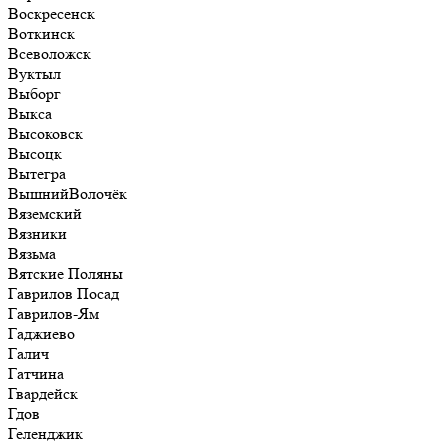
Воскресенск
Воткинск
Всеволожск
Вуктыл
Выборг
Выкса
Высоковск
Высоцк
Вытегра
ВышнийВолочёк
Вяземский
Вязники
Вязьма
Вятские Поляны
Гаврилов Посад
Гаврилов-Ям
Гаджиево
Галич
Гатчина
Гвардейск
Гдов
Геленджик