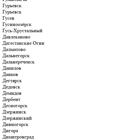
Гурьевск
Гурьевск
Гусев
Гусиноозёрск
Гусь-Хрустальный
Давлеканово
Дагестанские Огни
Далматово
Дальнегорск
Дальнереченск
Данилов
Данков
Дегтярск
Дедовск
Демидов
Дербент
Десногорск
Дзержинск
Дзержинский
Дивногорск
Дигора
Димитровград