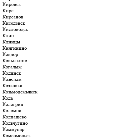
Кировск
Кирс
Кирсанов
Киселёвск
Кисловодск
Клин
Клинцы
Княгинино
Ковдор
Ковылкино
Когалым
Кодинск
Козельск
Козловка
Козьмодемьянск
Кола
Кологрив
Коломна
Колпашево
Кольчугино
Коммунар
Комсомольск