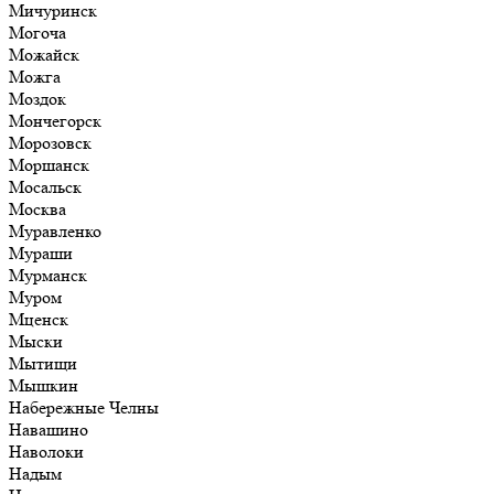
Мичуринск
Могоча
Можайск
Можга
Моздок
Мончегорск
Морозовск
Моршанск
Мосальск
Москва
Муравленко
Мураши
Мурманск
Муром
Мценск
Мыски
Мытищи
Мышкин
Набережные Челны
Навашино
Наволоки
Надым