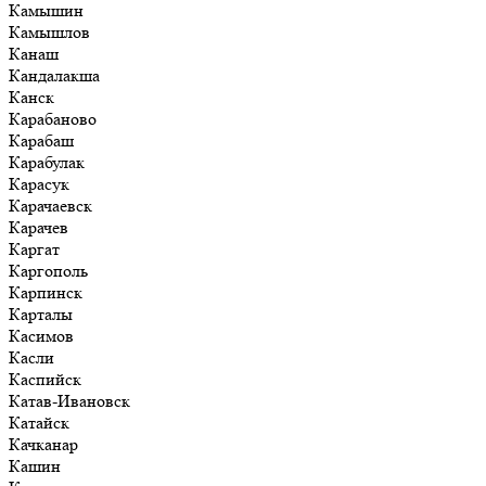
Камышин
Камышлов
Канаш
Кандалакша
Канск
Карабаново
Карабаш
Карабулак
Карасук
Карачаевск
Карачев
Каргат
Каргополь
Карпинск
Карталы
Касимов
Касли
Каспийск
Катав-Ивановск
Катайск
Качканар
Кашин