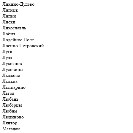
Ликино-Дулёво
Липецк
Липки
Лиски
Лихославль
Лобня
Лодейное Поле
Лосино-Петровский
Луга
Луза
Лукоянов
Луховицы
Лысково
Лысьва
Лыткарино
Льгов
Любань
Люберцы
Любим
Людиново
Лянтор
Магадан