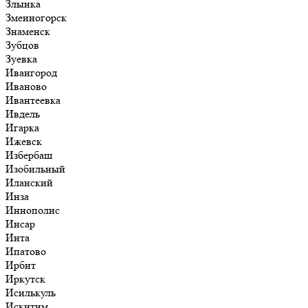
Злынка
Змеиногорск
Знаменск
Зубцов
Зуевка
Ивангород
Иваново
Ивантеевка
Ивдель
Игарка
Ижевск
Избербаш
Изобильный
Иланский
Инза
Иннополис
Инсар
Инта
Ипатово
Ирбит
Иркутск
Исилькуль
Искитим