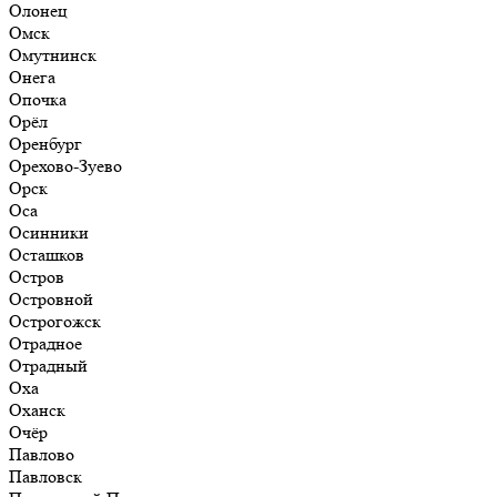
Олонец
Омск
Омутнинск
Онега
Опочка
Орёл
Оренбург
Орехово-Зуево
Орск
Оса
Осинники
Осташков
Остров
Островной
Острогожск
Отрадное
Отрадный
Оха
Оханск
Очёр
Павлово
Павловск