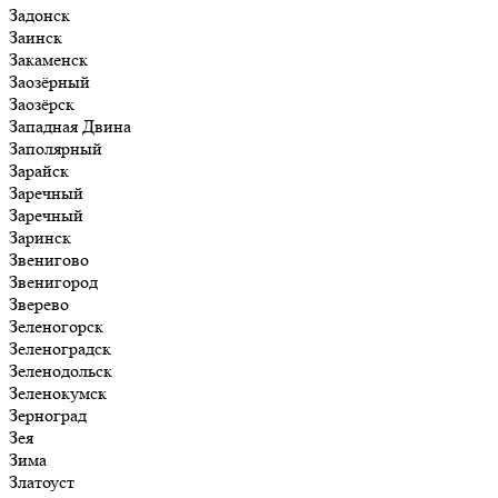
Задонск
Заинск
Закаменск
Заозёрный
Заозёрск
Западная Двина
Заполярный
Зарайск
Заречный
Заречный
Заринск
Звенигово
Звенигород
Зверево
Зеленогорск
Зеленоградск
Зеленодольск
Зеленокумск
Зерноград
Зея
Зима
Златоуст