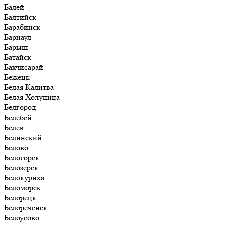
Балей
Балтийск
Барабинск
Барнаул
Барыш
Батайск
Бахчисарай
Бежецк
Белая Калитва
Белая Холуница
Белгород
Белебей
Белёв
Белинский
Белово
Белогорск
Белозерск
Белокуриха
Беломорск
Белорецк
Белореченск
Белоусово