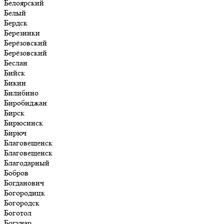
Белоярский
Белый
Бердск
Березники
Берёзовский
Берёзовский
Беслан
Бийск
Бикин
Билибино
Биробиджан
Бирск
Бирюсинск
Бирюч
Благовещенск
Благовещенск
Благодарный
Бобров
Богданович
Богородицк
Богородск
Боготол
Богучар