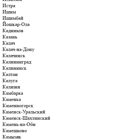
Истра
Ишим
Ишимбай
Йошкар-Ола
Кадников
Казань
Калач
Калач-на-Дону
Калачинск
Калининград
Калининск
Калтан
Калуга
Калязин
Камбарка
Каменка
Каменногорск
Каменск-Уральский
Каменск-Шахтинский
Камень-на-Оби
Камешково
Камызяк