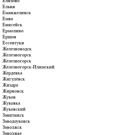
Елизово
Ельня
Еманжелинск
Емва
Енисейск
Ермолино
Ершов
Ессентуки
Железноводск
Железногорск
Железногорск
Железногорск-Илимский
Жердевка
Жигулёвск
Жиздра
Жирновск
Жуков
Жуковка
Жуковский
Завитинск
Заводоуковск
Заволжск
Заволжье